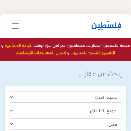
فِلسْطِين
منصة فلسطين العقارية، متضامنون مع اهل غزة لوقف
الابادة الجماعية
و
التهجير القسري للمدنيين
و
إدخال المساعدات الإنسانية.
إبحث عن عقار …