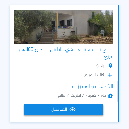
للبيع بيت مستقل في نابلس الباذان 180 متر
مربع
الباذان
180 متر مربع
الخدمات و المميزات
ماء / كهرباء / انترنت / طابو ...
التفاصيل