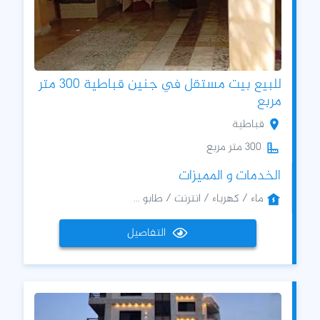
للبيع بيت مستقل في جنين قباطية 300 متر
مربع
قباطية
300 متر مربع
الخدمات و المميزات
ماء / كهرباء / انترنت / طابو ...
التفاصيل