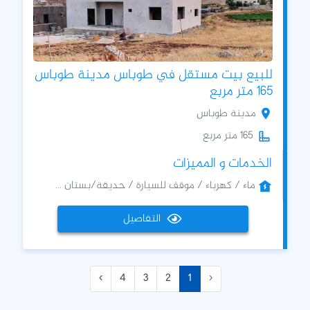
للبيع بيت مستقل في طوباس مدينة طوباس
165 متر مربع
مدينة طوباس
165 متر مربع
الخدمات و المميزات
ماء / كهرباء / موقف للسيارة / حديقة/بستان ...
التفاصيل
›
4
3
2
1
‹