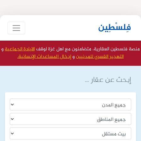
فِلسْطِين
منصة فلسطين العقارية، متضامنون مع اهل غزة لوقف
الابادة الجماعية
و
التهجير القسري للمدنيين
و
إدخال المساعدات الإنسانية.
إبحث عن عقار …