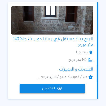
للبيع بيت مستقل في بيت لحم بيت جالا 140
متر مربع
بيت جالا
140 متر مربع
الخدمات و المميزات
ماء / كهرباء / طابو / شارع فرعي ...
التفاصيل