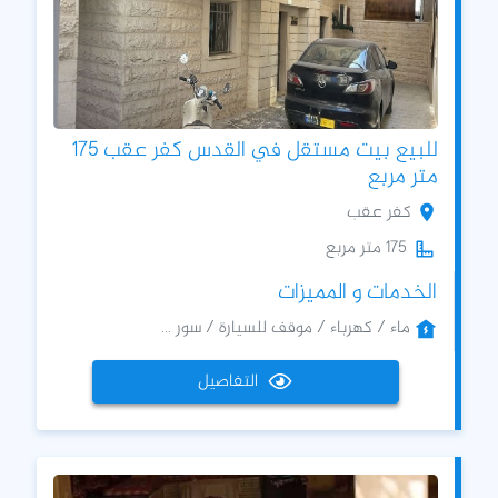
للبيع بيت مستقل في القدس كفر عقب 175
متر مربع
كفر عقب
175 متر مربع
الخدمات و المميزات
ماء / كهرباء / موقف للسيارة / سور ...
التفاصيل