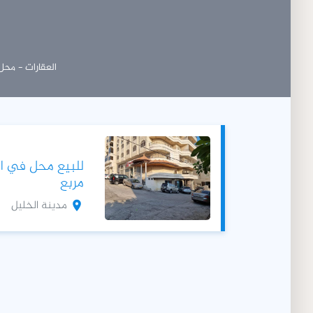
العقارات - مح
مربع
مدينة الخليل