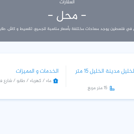
العقارات
- محل -
ل في فلسطين يوجد مساحات مختلفة بأسعار مناسبة للجميع، تقسيط و كاش، طابو
للبيع محل في الخليل مدينة الخليل 15 متر
الخدمات و المميزات
ماء / كهرباء / طابو / شارع فر
15 متر مربع