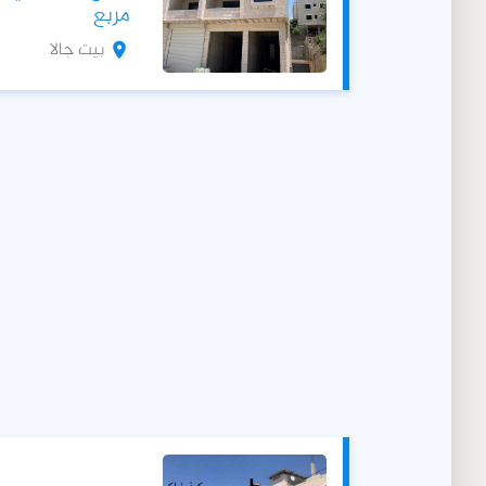
مربع
بيت جالا