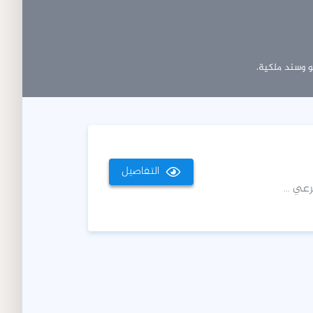
 وسند ملكية.
التفاصيل
عي ...