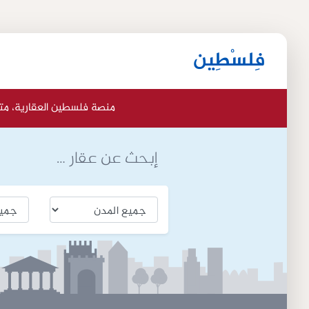
فِلسْطِين
منصة فلسطين العقارية، مت
إبحث عن عقار …