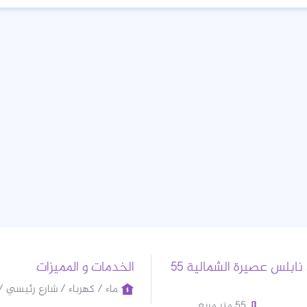
للايجار محل في نابلس عصيرة الشمالية 55
الخدمات و المميزات
ماء / كهرباء / شارع رئيسي / 
55 متر مربع