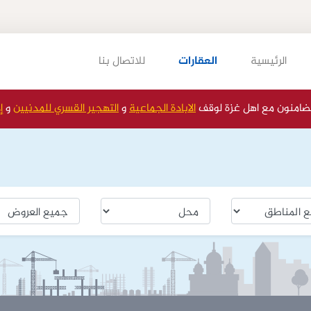
الرئيسية
العقارات
للاتصال بنا
ضامنون مع اهل غزة لوقف
الابادة الجماعية
و
التهجير القسري للمدنيين
و
إ