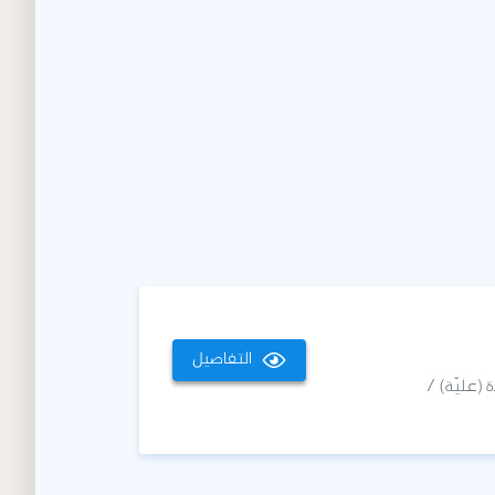
التفاصيل
(عليّة) /