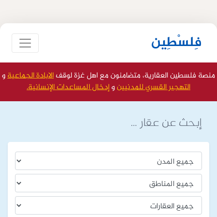
فِلسْطِين
منصة فلسطين العقارية، متضامنون مع اهل غزة لوقف
الابادة الجماعية
و
التهجير القسري للمدنيين
و
إدخال المساعدات الإنسانية.
إبحث عن عقار …