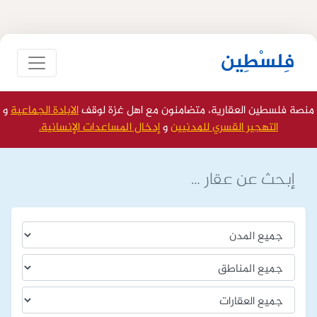
فِلسْطِين
منصة فلسطين العقارية، متضامنون مع اهل غزة لوقف
الابادة الجماعية
و
التهجير القسري للمدنيين
و
إدخال المساعدات الإنسانية.
إبحث عن عقار …