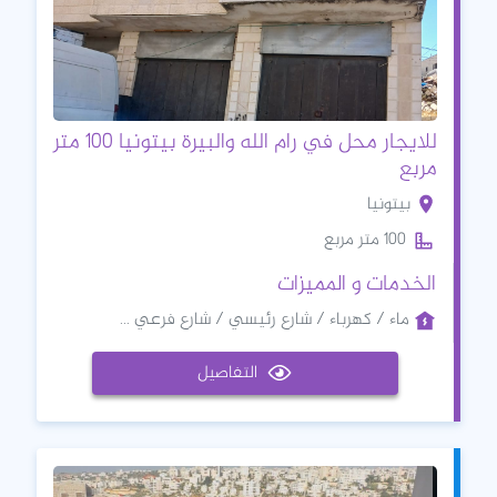
للايجار محل في رام الله والبيرة بيتونيا 100 متر
مربع
بيتونيا
100 متر مربع
الخدمات و المميزات
ماء / كهرباء / شارع رئيسي / شارع فرعي ...
التفاصيل