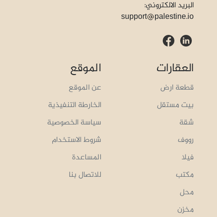
البريد الالكتروني:
support
palestine.io
العقارات
الموقع
قطعة ارض
عن الموقع
بيت مستقل
الخارطة التنفيذية
شقة
سياسة الخصوصية
رووف
شروط الاستخدام
فيلا
المساعدة
مكتب
للاتصال بنا
محل
مخزن