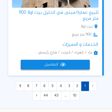
للبيع عمارة/مبنى في الخليل بيت اولا 1100
متر مربع
بيت اولا
1100 متر مربع
الخدمات و المميزات
ماء / كهرباء / انترنت / شارع رئيسي ...
التفاصيل
9
8
7
6
5
4
3
2
1
‹
›
44
43
...
10