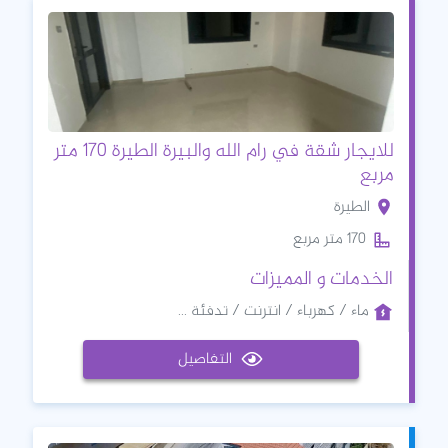
للايجار شقة في رام الله والبيرة الطيرة 170 متر
مربع
الطيرة
170 متر مربع
الخدمات و المميزات
ماء / كهرباء / انترنت / تدفئة ...
التفاصيل