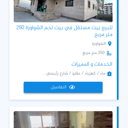
للبيع بيت مستقل في بيت لحم الشواورة 250
متر مربع
الشواورة
250 متر مربع
الخدمات و المميزات
ماء / كهرباء / طابو / شارع رئيسي ...
التفاصيل