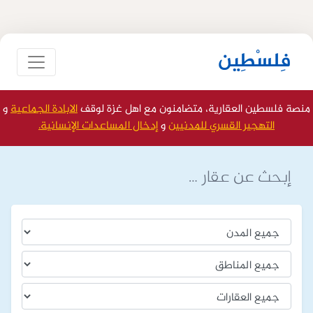
فِلسْطِين
منصة فلسطين العقارية، متضامنون مع اهل غزة لوقف
الابادة الجماعية
و
التهجير القسري للمدنيين
و
إدخال المساعدات الإنسانية.
إبحث عن عقار …