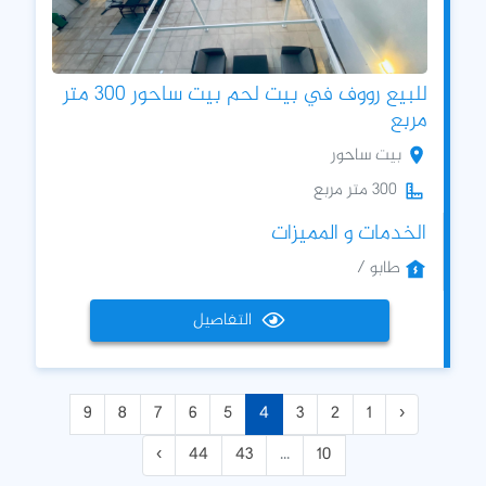
للبيع رووف في بيت لحم بيت ساحور 300 متر
مربع
بيت ساحور
300 متر مربع
الخدمات و المميزات
طابو /
التفاصيل
9
8
7
6
5
4
3
2
1
‹
›
44
43
...
10