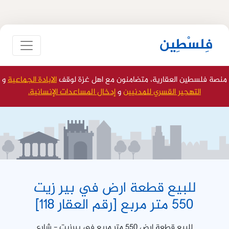
فِلسْطِين
منصة فلسطين العقارية، متضامنون مع اهل غزة لوقف
الابادة الجماعية
و
التهجير القسري للمدنيين
و
إدخال المساعدات الإنسانية.
للبيع قطعة ارض في بير زيت
550 متر مربع [رقم العقار 118]
للبيع قطعة ارض ٥٥٠ متر مربع في بيرزيت - شارع