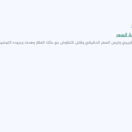
ة السعر
قريبي وليس السعر الحقيقي وقابل للتفاوض مع مالك العقار وهدف وجوده التوضيح