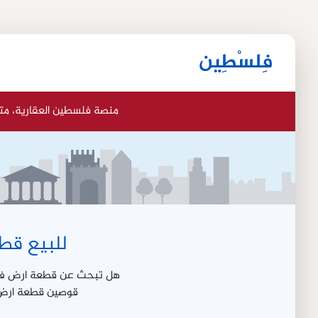
فِلسْطِين
منصة فلسطين العقارية، مت
للبيع قطعة ارض ف
قوصين قطعة ارض ال