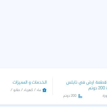
 قطعة ارض في نابلس
الخدمات و المميزات
نم
ماء / كهرباء / طابو /
زة
200 دونم