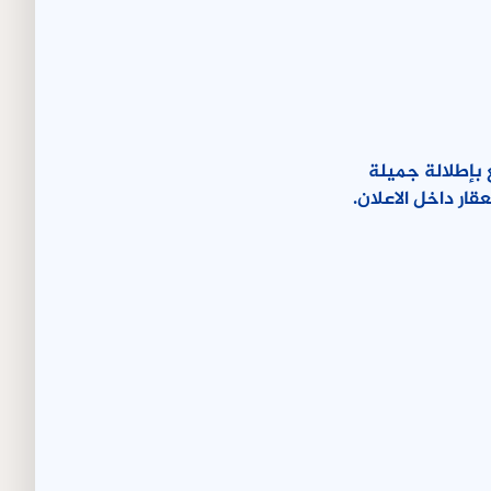
ة نابلس؟ للبيع قطعة ارض 1600 متر مربع بإطلالة جميلة
ار داخل الاعلان.