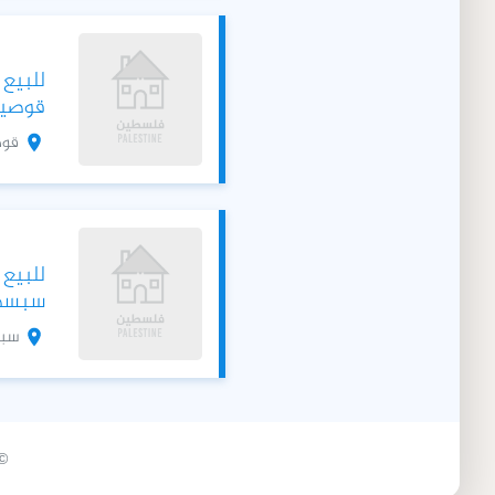
للبيع
قوصين 500 متر
قو
للبيع
سبسطية 
سب
2026