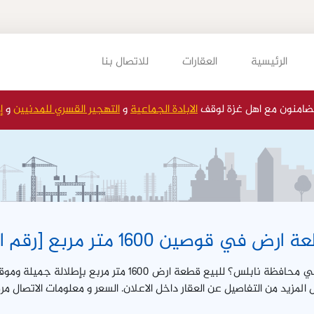
الرئيسية
العقارات
للاتصال بنا
ضامنون مع اهل غزة لوقف
الابادة الجماعية
و
التهجير القسري للمدنيين
و
إ
ي قوصين 1600 متر مربع [رقم العقار 98]
هل تبحث عن قطعة ارض في محافظة نابلس؟ للبيع قطعة ارض 1600
مزيد من التفاصيل عن العقار داخل الاعلان. السعر و معلومات الاتصال مرف