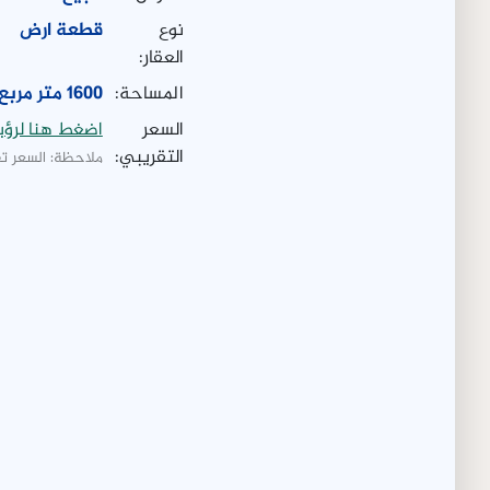
نوع
قطعة ارض
العقار:
المساحة:
1600 متر مربع
السعر
اضغط هنا لرؤي
التقريبي:
ملاحظة: السعر ت