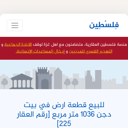
فِلسْطِين
منصة فلسطين العقارية، متضامنون مع اهل غزة لوقف
الابادة الجماعية
و
التهجير القسري للمدنيين
و
إدخال المساعدات الإنسانية.
للبيع قطعة ارض في بيت
دجن 1036 متر مربع [رقم العقار
225]