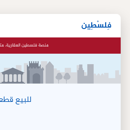
فِلسْطِين
منصة فلسطين العقارية، مت
للبيع قطعة ارض في 