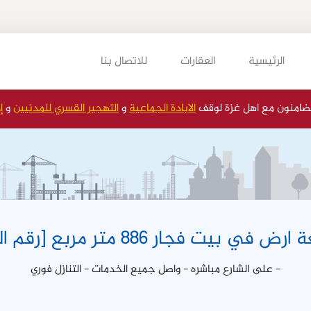
الرئيسية
العقارات
للاتصال بنا
ضامنون مع اهل غزة لوقف
الابادة الجماعية
و
التهجير القسري للمدنيين
و
إ
بيت فجار 886 متر مربع [رقم العقار 454]
- على الشارع مباشره - واصل جميع الخدمات - التنازل فوري