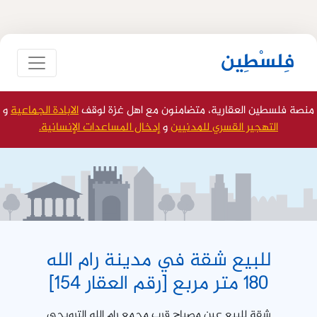
فِلسْطِين
منصة فلسطين العقارية، متضامنون مع اهل غزة لوقف
الابادة الجماعية
و
التهجير القسري للمدنيين
و
إدخال المساعدات الإنسانية.
للبيع شقة في مدينة رام الله
180 متر مربع [رقم العقار 154]
شقة للبيع عين مصباح قرب مجمع رام الله الترويحي