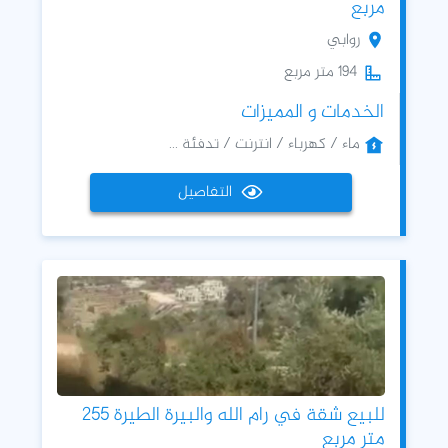
مربع
روابي
194 متر مربع
الخدمات و المميزات
ماء / كهرباء / انترنت / تدفئة ...
التفاصيل
للبيع شقة في رام الله والبيرة الطيرة 255
متر مربع