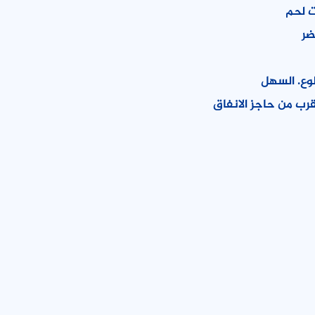
 لحم
ضر
لوع. السهل
قرب من حاجز الانفاق