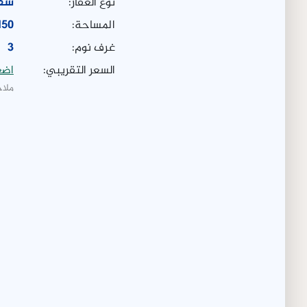
نوع العقار:
شق
المساحة:
150 متر مر
غرف نوم:
3
السعر التقريبي:
اضغ
ملاح