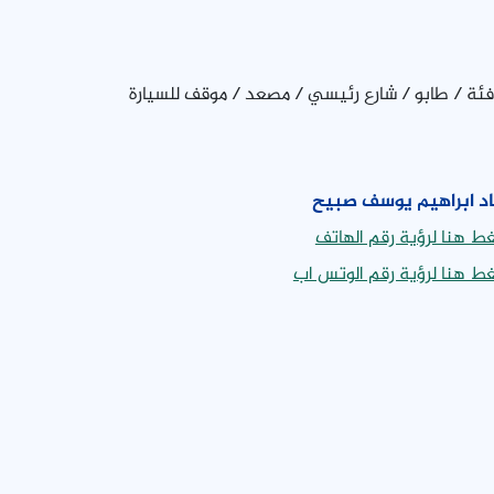
تدفئة / طابو / شارع رئيسي / مصعد / موقف للسيارة
د ابراهيم يوسف صبيح
ط هنا لرؤية رقم الهاتف
ط هنا لرؤية رقم الوتس اب