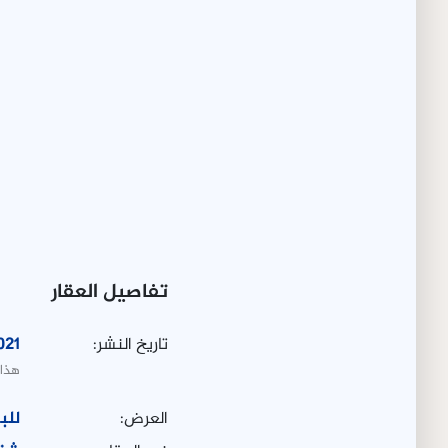
تفاصيل العقار
تاريخ النشر:
021
هذا 
العرض:
للب