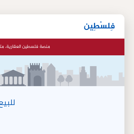
فِلسْطِين
منصة فلسطين العقارية، مت
للبيع شقة ف