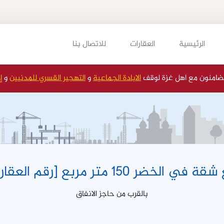
الرئيسية
العقارات
للاتصال بنا
ضامنون مع اهل غزة لوقف
الابادة الجماعية
و
التهجير القسري للمدنيين
و
إ
ي الخضر 150 متر مربع [رقم العقار 172]
بالقرب من حاجز الانفاق