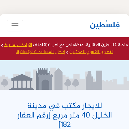
فِلسْطِين
منصة فلسطين العقارية، متضامنون مع اهل غزة لوقف
الابادة الجماعية
و
التهجير القسري للمدنيين
و
إدخال المساعدات الإنسانية.
للايجار مكتب في مدينة
الخليل 40 متر مربع [رقم العقار
182]