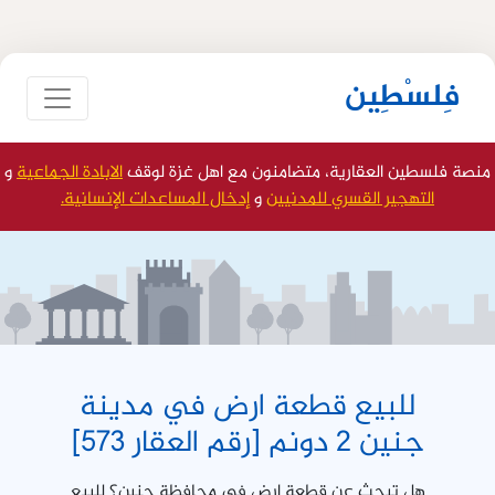
فِلسْطِين
منصة فلسطين العقارية، متضامنون مع اهل غزة لوقف
الابادة الجماعية
و
التهجير القسري للمدنيين
و
إدخال المساعدات الإنسانية.
للبيع قطعة ارض في مدينة
جنين 2 دونم [رقم العقار 573]
هل تبحث عن قطعة ارض في محافظة جنين؟ للبيع