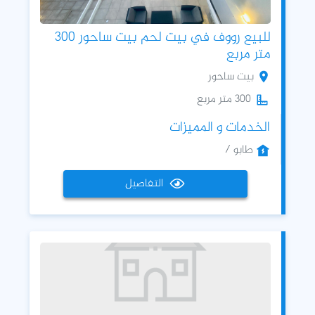
للبيع رووف في بيت لحم بيت ساحور 300
متر مربع
بيت ساحور
300 متر مربع
الخدمات و المميزات
طابو /
التفاصيل