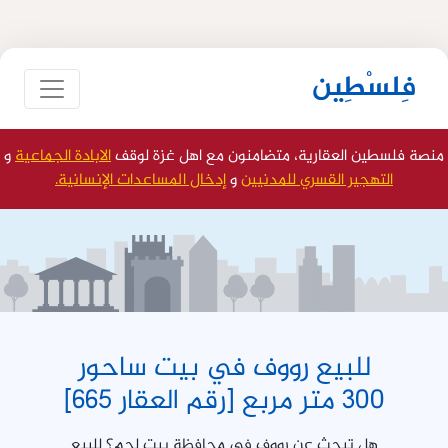
فِلسْطِين
منصة فلسطين العقارية، متضامنون مع اهل غزة لوقف
الابادة الجماعية
و
التهجير القسري للمدنيين
و
إدخال المساعدات الإنسانية.
للبيع رووف في بيت ساحور
300 متر مربع [رقم العقار 665]
هل تبحث عن رووف في محافظة بيت لحم؟ للبيع