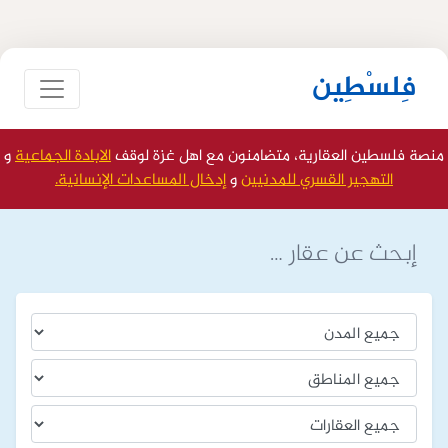
فِلسْطِين
منصة فلسطين العقارية، متضامنون مع اهل غزة لوقف
الابادة الجماعية
و
التهجير القسري للمدنيين
و
إدخال المساعدات الإنسانية.
إبحث عن عقار …